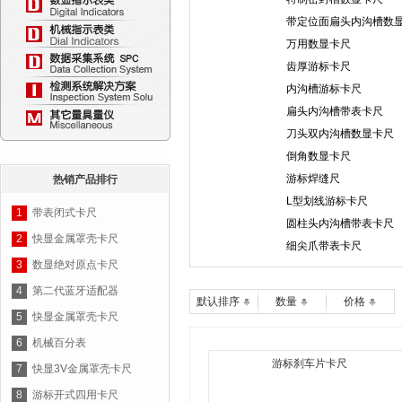
带定位面扁头内沟槽数
万用数显卡尺
齿厚游标卡尺
内沟槽游标卡尺
扁头内沟槽带表卡尺
刀头双内沟槽数显卡尺
倒角数显卡尺
游标焊缝尺
热销产品排行
L型划线游标卡尺
1
带表闭式卡尺
圆柱头内沟槽带表卡尺
2
快显金属罩壳卡尺
细尖爪带表卡尺
3
数显绝对原点卡尺
4
第二代蓝牙适配器
默认排序
数量
价格
5
快显金属罩壳卡尺
6
机械百分表
游标刹车片卡尺
7
快显3V金属罩壳卡尺
8
游标开式四用卡尺