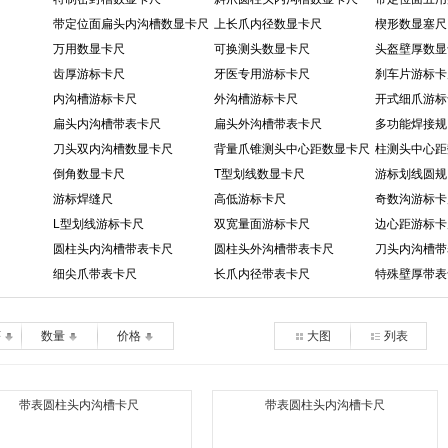
带定位面扁头内沟槽数显卡尺
上长爪内径数显卡尺
楔形数显塞尺
万用数显卡尺
可换测头数显卡尺
头盔壁厚数显
齿厚游标卡尺
牙医专用游标卡尺
刹车片游标卡
内沟槽游标卡尺
外沟槽游标卡尺
开式细爪游标
扁头内沟槽带表卡尺
扁头外沟槽带表卡尺
多功能焊接规
刀头双内沟槽数显卡尺
背量爪锥测头中心距数显卡尺
柱测头中心距
倒角数显卡尺
T型划线数显卡尺
游标划线圆规
游标焊缝尺
高低游标卡尺
奇数沟游标卡
L型划线游标卡尺
双宽量面游标卡尺
边心距游标卡
圆柱头内沟槽带表卡尺
圆柱头外沟槽带表卡尺
刀头内沟槽带
细尖爪带表卡尺
长爪内径带表卡尺
特殊壁厚带表
序
数量
价格
大图
列表
带表圆柱头内沟槽卡尺
带表圆柱头内沟槽卡尺