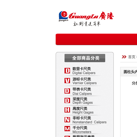
首页
圆柱头内沟槽
分