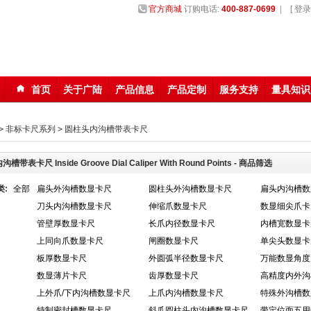
官方商城
订购电话:
400-887-0699
|
[ 登录 
首页
关于广陆
产品信息
产品定制
服务支持
量具知识
123
>
非标卡尺系列
>
圆柱头内沟槽带表卡尺
带表卡尺 Inside Groove Dial Caliper With Round Points - 商品筛选
类:
全部
扁头外沟槽数显卡尺
圆柱头外沟槽数显卡尺
扁头内沟槽数
刀头内沟槽数显卡尺
伸缩爪数显卡尺
数显细尖爪卡
管壁厚数显卡尺
长爪内径数显卡尺
内槽宽数显卡
上同向爪数显卡尺
闸圈数显卡尺
单尖头数显卡
板厚数显卡尺
外圆弧半径数显卡尺
万能数显角度
数显薄片卡尺
齿厚数显卡尺
高精度内外沟
上外爪/下内沟槽数显卡尺
上爪内沟槽数显卡尺
特殊外沟槽数
特制密封槽数显卡尺
斜爪圆柱头内沟槽数显卡尺
带定位面五用