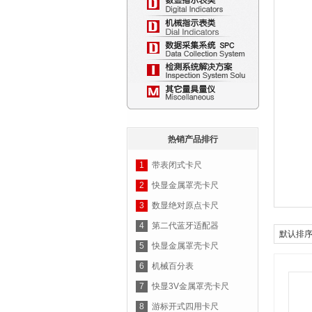
热销产品排行
1
带表闭式卡尺
2
快显金属罩壳卡尺
3
数显绝对原点卡尺
4
第二代蓝牙适配器
默认排
5
快显金属罩壳卡尺
6
机械百分表
7
快显3V金属罩壳卡尺
8
游标开式四用卡尺