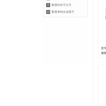
9
数显外径千分尺
10
数显单钩头深度尺
货号
规