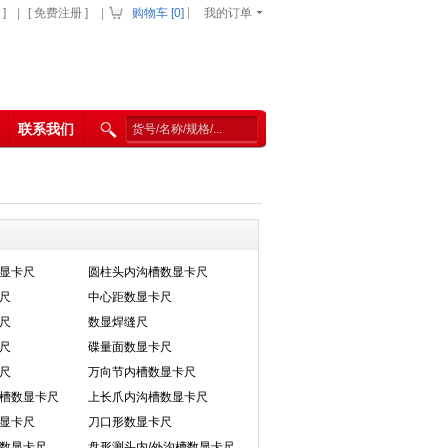
|
]
|
[ 免费注册 ]
|
购物车 [
0
]
我的订单
联系我们
显卡尺
圆柱头内沟槽数显卡尺
尺
中心距数显卡尺
尺
数显焊缝尺
尺
碟量面数显卡尺
尺
万向节内槽数显卡尺
槽数显卡尺
上长爪内沟槽数显卡尺
显卡尺
刀口形数显卡尺
数显卡尺
盘形测头内/外沟槽数显卡尺