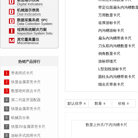
带定位面扁头内沟槽数
万用数显卡尺
齿厚游标卡尺
内沟槽游标卡尺
扁头内沟槽带表卡尺
刀头双内沟槽数显卡尺
倒角数显卡尺
游标焊缝尺
热销产品排行
L型划线游标卡尺
1
带表闭式卡尺
圆柱头内沟槽带表卡尺
2
快显金属罩壳卡尺
细尖爪带表卡尺
3
数显绝对原点卡尺
4
第二代蓝牙适配器
默认排序
数量
价格
5
快显金属罩壳卡尺
6
机械百分表
数显上外爪/下内沟槽卡尺
7
快显3V金属罩壳卡尺
8
游标开式四用卡尺