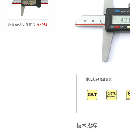
数显单钩头深度尺
￥
4978