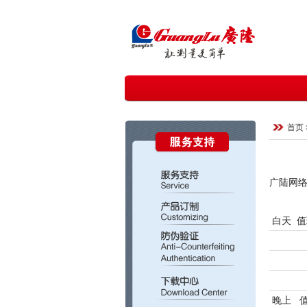
首页
广陆网络
白天 值
晚上 值