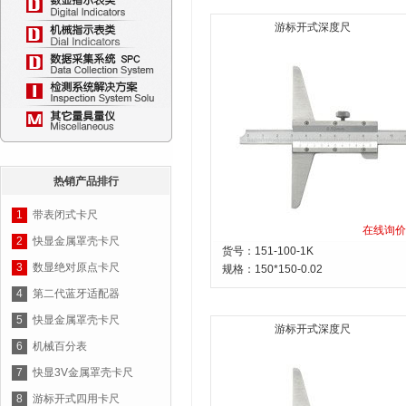
游标开式深度尺
热销产品排行
1
带表闭式卡尺
在线询价
2
快显金属罩壳卡尺
货号：151-100-1K
3
数显绝对原点卡尺
规格：
150*150-0.02
4
第二代蓝牙适配器
5
快显金属罩壳卡尺
游标开式深度尺
6
机械百分表
7
快显3V金属罩壳卡尺
8
游标开式四用卡尺