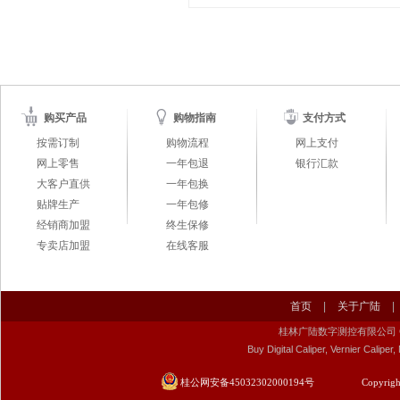
购买产品
购物指南
支付方式
按需订制
购物流程
网上支付
网上零售
一年包退
银行汇款
大客户直供
一年包换
贴牌生产
一年包修
经销商加盟
终生保修
专卖店加盟
在线客服
首页
|
关于广陆
|
桂林广陆数字测控有限公司 Guilin Gu
Buy Digital Caliper, Vernier Calip
桂公网安备45032302000194号
Copyrigh