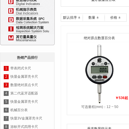
默认排序
数量
价格
绝对原点数显百分表
热销产品排行
1
带表闭式卡尺
2
快显金属罩壳卡尺
3
数显绝对原点卡尺
4
第二代蓝牙适配器
￥536起
5
快显金属罩壳卡尺
可选量程(mm)：12 ~ 50
6
机械百分表
7
快显3V金属罩壳卡尺
8
游标开式四用卡尺
垂直数显指示表