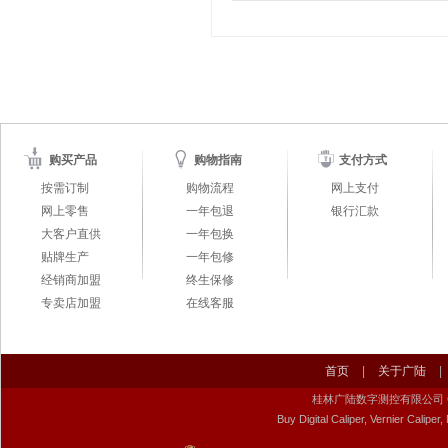
购买产品
购物指南
支付方式
按需订制
购物流程
网上支付
网上零售
一年包退
银行汇款
大客户直供
一年包换
贴牌生产
一年包修
经销商加盟
终生保修
专卖店加盟
在线客服
首页
|
关于广陆
|
桂林广陆数字测控有限公司 Guilin Gu
Buy Digital Caliper, Vernier Calip