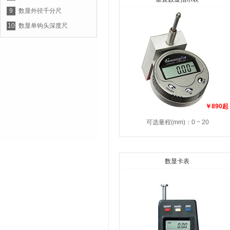
9
数显外径千分尺
10
数显单钩头深度尺
￥890起
可选量程(mm)：0 ~ 20
数显卡表