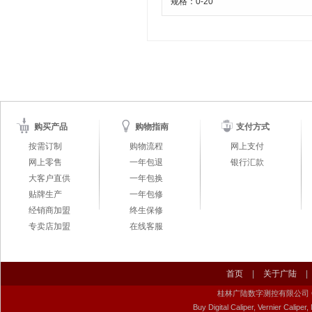
规格：
0-20
购买产品
购物指南
支付方式
按需订制
购物流程
网上支付
网上零售
一年包退
银行汇款
大客户直供
一年包换
贴牌生产
一年包修
经销商加盟
终生保修
专卖店加盟
在线客服
首页
|
关于广陆
|
桂林广陆数字测控有限公司 Guilin Gu
Buy Digital Caliper, Vernier Calip