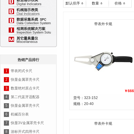
默认排序
数量
价格
带表外卡规
热销产品排行
1
带表闭式卡尺
2
快显金属罩壳卡尺
3
数显绝对原点卡尺
￥666
4
第二代蓝牙适配器
货号：323-152
规格：
20-40
5
快显金属罩壳卡尺
6
机械百分表
7
快显3V金属罩壳卡尺
带表外卡规
8
游标开式四用卡尺